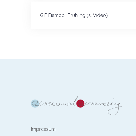
Beitragsnavigation
GIF Eismobil Frühling (s. Video)
Impressum