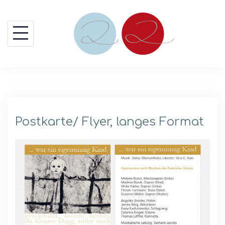
Skip
to
content
Postkarte/ Flyer, langes Format