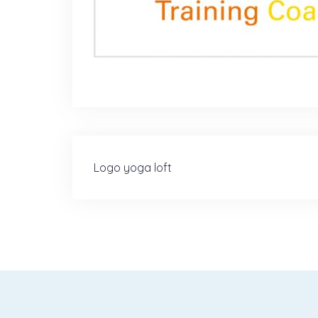
Beitragsnavigation
Logo yoga loft